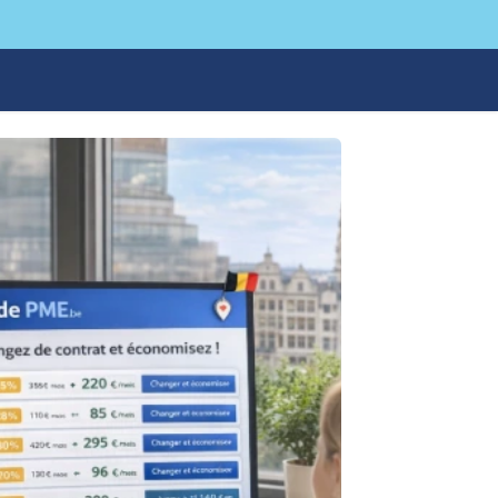
surances
🎯Conseils
🛠️Travaux
🎉Event