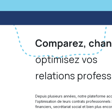
Se rendre au contenu
🤝Administratif & RH
💰Finances
💬
Comparez
,
chan
optimisez vos
relations profess
Depuis plusieurs années, notre plateforme a
l’optimisation de leurs contrats professionnels
financiers, secrétariat social et bien plus enco