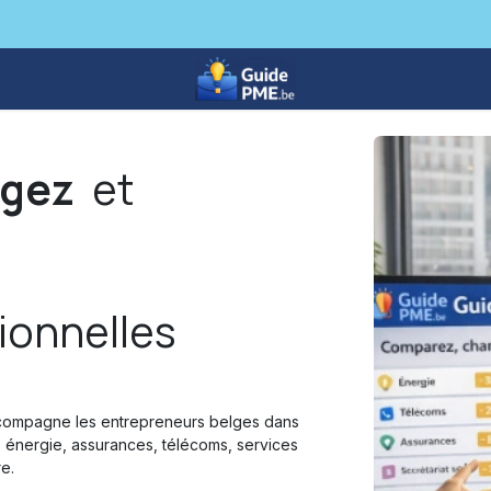
Com
🏠Locaux
🚗Véhicules
💻Logiciels
🛡️As
gez
et
ionnelles
ccompagne les entrepreneurs belges dans
 : énergie, assurances, télécoms, services
re.