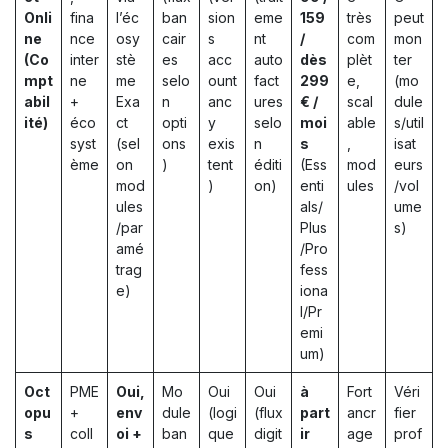
Onli
fina
l’éc
ban
sion
eme
159
très
peut
ne
nce
osy
cair
s
nt
/
com
mon
(Co
inter
stè
es
acc
auto
dès
plèt
ter
mpt
ne
me
selo
ount
fact
299
e,
(mo
abil
+
Exa
n
anc
ures
€ /
scal
dule
ité)
éco
ct
opti
y
selo
moi
able
s/util
syst
(sel
ons
exis
n
s
,
isat
ème
on
)
tent
éditi
(Ess
mod
eurs
mod
)
on)
enti
ules
/vol
ules
als/
ume
/par
Plus
s)
amé
/Pro
trag
fess
e)
iona
l/Pr
emi
um)
Oct
PME
Oui,
Mo
Oui
Oui
à
Fort
Véri
opu
+
env
dule
(logi
(flux
part
ancr
fier
s
coll
oi +
ban
que
digit
ir
age
prof