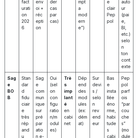
fact
env
der
mpt
e
auto
urati
oi +
cas
a
clair
ur
on
réc
par
mod
Pep
(pai
202
epti
cas)
ern
pol
e,
6
on
e”)
BI,
etc.)
selo
n
ton
cont
exte
Sag
Stan
Sag
Oui
Trè
Dép
Sur
Bas
Pep
e
dar
e
(sel
s
end
devi
e
pol
BO
d
com
on
imp
des
s /
insta
parf
B
fidu
mun
con
lant
mod
selo
llée
ois
ciair
ique
figu
é
ules
n
éno
“par
e
sur
ratio
en
(ex:
rev
rme,
cou
très
pré
n/m
cabi
dém
end
habi
che
rép
par
odul
net
at)
eur
tude
s”
and
atio
es)
s
(mo
u
n e-
cabi
dule