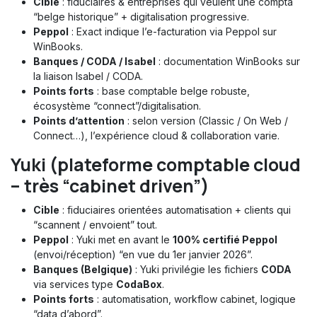
Cible
: fiduciaires & entreprises qui veulent une compta
“belge historique” + digitalisation progressive.
Peppol
: Exact indique l’e-facturation via Peppol sur
WinBooks.
Banques / CODA / Isabel
: documentation WinBooks sur
la liaison Isabel / CODA.
Points forts
: base comptable belge robuste,
écosystème “connect”/digitalisation.
Points d’attention
: selon version (Classic / On Web /
Connect…), l’expérience cloud & collaboration varie.
Yuki (plateforme comptable cloud
– très “cabinet driven”)
Cible
: fiduciaires orientées automatisation + clients qui
“scannent / envoient” tout.
Peppol
: Yuki met en avant le
100% certifié Peppol
(envoi/réception) “en vue du 1er janvier 2026”.
Banques (Belgique)
: Yuki privilégie les fichiers
CODA
via services type
CodaBox
.
Points forts
: automatisation, workflow cabinet, logique
“data d’abord”.