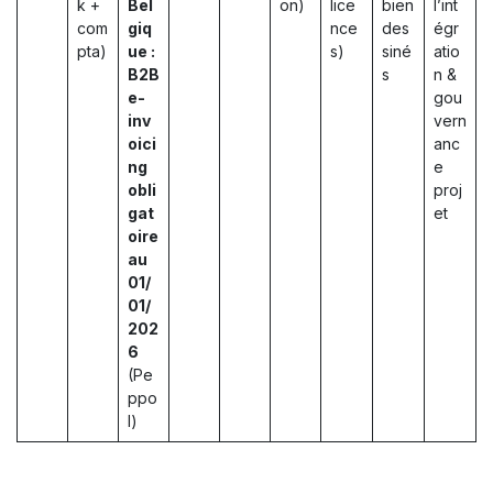
k +
Bel
on)
lice
bien
l’int
com
giq
nce
des
égr
pta)
ue :
s)
siné
atio
B2B
s
n &
e-
gou
inv
vern
oici
anc
ng
e
obli
proj
gat
et
oire
au
01/
01/
202
6
(Pe
ppo
l)