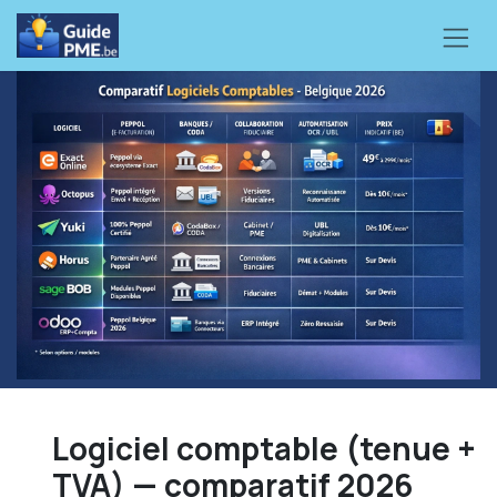
Se rendre au contenu
Logiciel comptable (tenue +
TVA) — comparatif 2026