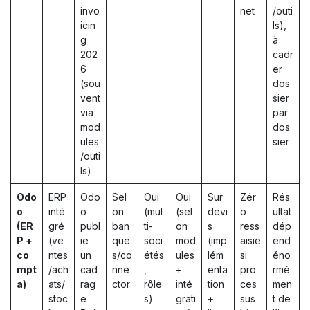
invo
net
/outi
icin
ls),
g
à
202
cadr
6
er
(sou
dos
vent
sier
via
par
mod
dos
ules
sier
/outi
ls)
Odo
ERP
Odo
Sel
Oui
Oui
Sur
Zér
Rés
o
inté
o
on
(mul
(sel
devi
o
ultat
(ER
gré
publ
ban
ti-
on
s
ress
dép
P +
(ve
ie
que
soci
mod
(imp
aisie
end
co
ntes
un
s/co
étés
ules
lém
si
éno
mpt
/ach
cad
nne
,
+
enta
pro
rmé
a)
ats/
rag
ctor
rôle
inté
tion
ces
men
stoc
e
s)
grati
+
sus
t de