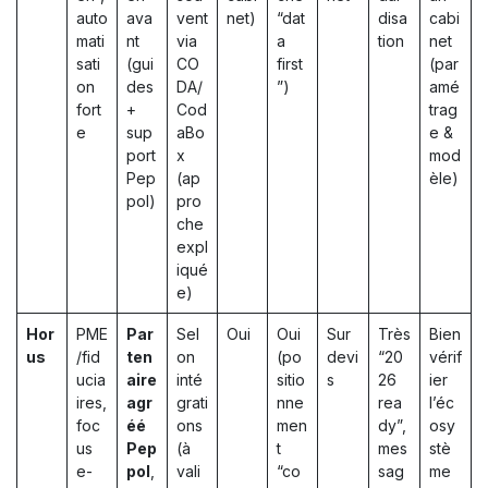
auto
ava
vent
net)
“dat
disa
cabi
mati
nt
via
a
tion
net
sati
(gui
CO
first
(par
on
des
DA/
”)
amé
fort
+
Cod
trag
e
sup
aBo
e &
port
x
mod
Pep
(ap
èle)
pol)
pro
che
expl
iqué
e)
Hor
PME
Par
Sel
Oui
Oui
Sur
Très
Bien
us
/fid
ten
on
(po
devi
“20
vérif
ucia
aire
inté
sitio
s
26
ier
ires,
agr
grati
nne
rea
l’éc
foc
éé
ons
men
dy”,
osy
us
Pep
(à
t
mes
stè
e-
pol
,
vali
“co
sag
me