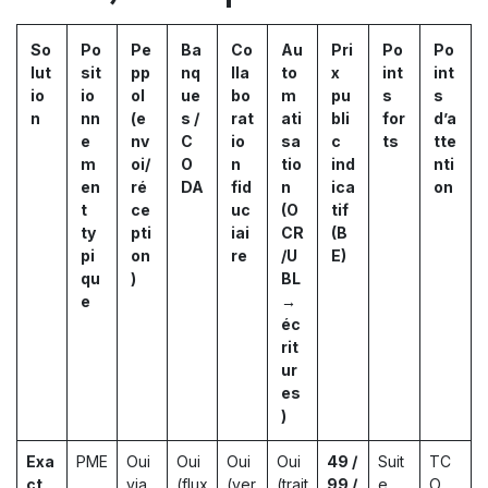
So
Po
Pe
Ba
Co
Au
Pri
Po
Po
lut
sit
pp
nq
lla
to
x
int
int
io
io
ol
ue
bo
m
pu
s
s
n
nn
(e
s /
rat
ati
bli
for
d’a
e
nv
C
io
sa
c
ts
tte
m
oi/
O
n
tio
ind
nti
en
ré
DA
fid
n
ica
on
t
ce
uc
(O
tif
ty
pti
iai
CR
(B
pi
on
re
/U
E)
qu
)
BL
e
→
éc
rit
ur
es
)
Exa
PME
Oui
Oui
Oui
Oui
49 /
Suit
TC
ct
,
via
(flux
(ver
(trait
99 /
e
O