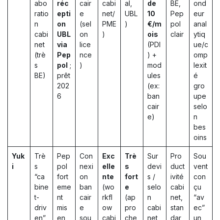
abo
réc
cair
cabi
al,
de
BE,
ond
ratio
epti
e
net/
UBL
10
Pep
eur
n
on
(sel
PME
)
€/m
pol
anal
cabi
UBL
on
)
ois
clair
ytiq
net
via
lice
(PDI
ue/c
(trè
Pep
nce
) +
omp
s
pol
;
)
mod
lexit
BE)
prêt
ules
é
202
(ex:
gro
6
ban
upe
cair
selo
e)
n
bes
oins
Yuk
Trè
Pep
Con
Exc
Trè
Sur
Pro
Sou
i
s
pol
nexi
elle
s
devi
duct
vent
“ca
fort
on
nte
fort
s /
ivité
con
bine
eme
ban
(wo
e
selo
cabi
çu
t-
nt
cair
rkfl
(ap
n
net,
“av
driv
mis
e
ow
pro
cabi
stan
ec”
en”,
en
sou
cabi
che
net
dar
un