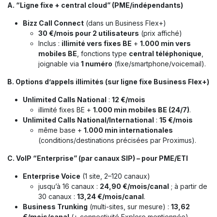
A. “Ligne fixe + central cloud” (PME/indépendants)
Bizz Call Connect
(dans un Business Flex+)
30 €/mois pour 2 utilisateurs
(prix affiché)
Inclus :
illimité vers fixes BE
+
1.000 min vers
mobiles BE
, fonctions type
central téléphonique
,
joignable via
1 numéro
(fixe/smartphone/voicemail).
B. Options d’appels illimités (sur ligne fixe Business Flex+)
Unlimited Calls National
:
12 €/mois
illimité fixes BE +
1.000 min mobiles BE (24/7)
.
Unlimited Calls National/International
:
15 €/mois
même base +
1.000 min internationales
(conditions/destinations précisées par Proximus).
C. VoIP “Enterprise” (par canaux SIP) – pour PME/ETI
Enterprise Voice
(1 site, 2–120 canaux)
jusqu’à 16 canaux :
24,90 €/mois/canal
; à partir de
30 canaux :
13,24 €/mois/canal
.
Business Trunking
(multi-sites, sur mesure) :
13,62
€/mois/canal
(+ connectivité Explore mentionnée).