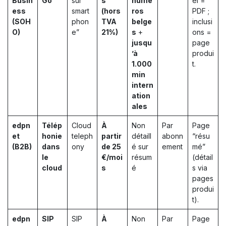
Busin
Go
sur
s
numé
el =
ess
smart
(hors
ros
PDF ;
(SOH
phon
TVA
belge
inclusi
O)
e”
21%)
s
+
ons =
jusqu
page
’à
produi
1.000
t.
min
intern
ation
ales
edpn
Télép
Cloud
À
Non
Par
Page
et
honie
teleph
partir
détaill
abonn
“résu
(B2B)
dans
ony
de 25
é sur
ement
mé”
le
€/moi
résum
(détail
cloud
s
é
s via
pages
produi
t).
edpn
SIP
SIP
À
Non
Par
Page