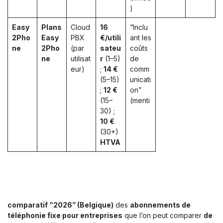
)
Easy
Plans
Cloud
16
“Inclu
2Pho
Easy
PBX
€/utili
ant les
ne
2Pho
(par
sateu
coûts
ne
utilisat
r
(1–5)
de
eur)
;
14 €
comm
(5–15)
unicati
;
12 €
on”
(15–
(menti
30) ;
10 €
(30+)
HTVA
comparatif “2026” (Belgique)
des
abonnements de
téléphonie fixe pour entreprises
que l’on peut comparer
de