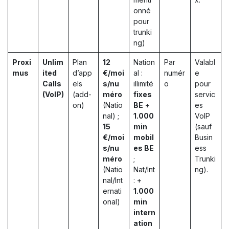
onné
pour
trunki
ng)
Proxi
Unlim
Plan
12
Nation
Par
Valabl
mus
ited
d’app
€/moi
al :
numér
e
Calls
els
s/nu
illimité
o
pour
(VoIP)
(add-
méro
fixes
servic
on)
(Natio
BE
+
es
nal) ;
1.000
VoIP
15
min
(sauf
€/moi
mobil
Busin
s/nu
es BE
ess
méro
;
Trunki
(Natio
Nat/Int
ng).
nal/Int
: +
ernati
1.000
onal)
min
intern
ation