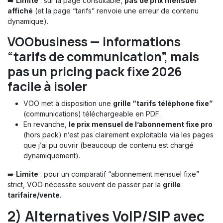
➡️
Limite
: sur la page consultable,
pas de prix mensuel
affiché
(et la page “tarifs” renvoie une erreur de contenu
dynamique).
VOObusiness — informations
“tarifs de communication”, mais
pas un pricing pack fixe 2026
facile à isoler
VOO met à disposition une
grille “tarifs téléphone fixe”
(communications) téléchargeable en PDF.
En revanche,
le prix mensuel de l’abonnement fixe pro
(hors pack) n’est pas clairement exploitable via les pages
que j’ai pu ouvrir (beaucoup de contenu est chargé
dynamiquement).
➡️
Limite
: pour un comparatif “abonnement mensuel fixe”
strict, VOO nécessite souvent de passer par la
grille
tarifaire/vente
.
2) Alternatives VoIP/SIP avec