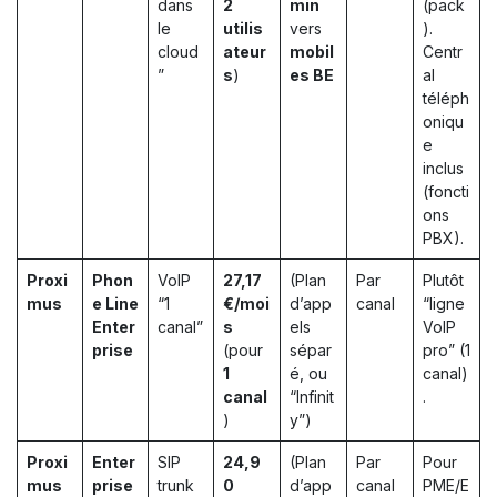
dans
2
min
(pack
le
utilis
vers
).
cloud
ateur
mobil
Centr
”
s
)
es BE
al
téléph
oniqu
e
inclus
(foncti
ons
PBX).
Proxi
Phon
VoIP
27,17
(Plan
Par
Plutôt
mus
e Line
“1
€/moi
d’app
canal
“ligne
Enter
canal”
s
els
VoIP
prise
(pour
sépar
pro” (1
1
é, ou
canal)
canal
“Infinit
.
)
y”)
Proxi
Enter
SIP
24,9
(Plan
Par
Pour
mus
prise
trunk
0
d’app
canal
PME/E