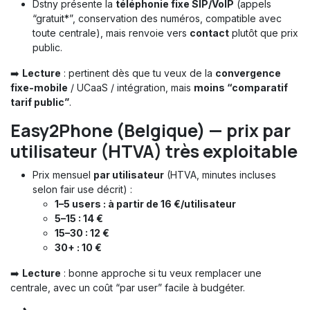
Dstny présente la
téléphonie fixe SIP/VoIP
(appels
“gratuit*”, conservation des numéros, compatible avec
toute centrale), mais renvoie vers
contact
plutôt que prix
public.
➡️
Lecture
: pertinent dès que tu veux de la
convergence
fixe-mobile
/ UCaaS / intégration, mais
moins “comparatif
tarif public”
.
Easy2Phone (Belgique) — prix par
utilisateur (HTVA) très exploitable
Prix mensuel
par utilisateur
(HTVA, minutes incluses
selon fair use décrit) :
1–5 users : à partir de 16 €/utilisateur
5–15 : 14 €
15–30 : 12 €
30+ : 10 €
➡️
Lecture
: bonne approche si tu veux remplacer une
centrale, avec un coût “par user” facile à budgéter.