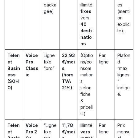
packa
illimité
es
gée)
fixes
(menti
vers
on
40
explici
desti
te).
natio
ns
Telen
Voice
Ligne
22,93
(Optio
Par
Plafon
et
Pro
fixe
€/moi
ns/co
ligne
d
Busin
Class
“pro”
s
nsom
“max
ess
ic
(hors
mation
lignes
(SOH
TVA
s
”
O)
21%)
selon
indiqu
fiche
é.
&
priceli
st)
Telen
Voice
“Ligne
11,78
Illimité
Par
Prix
et
Pro 2
fixe
€/moi
vers
ligne
mensu