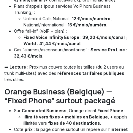
Plans d’appels (pour services VoIP hors Business
Trunking) :
Unlimited Calls National :
12 €/mois/numéro
;
National/International :
15 €/mois/numéro
.
Offre “all-in” (VoIP + plan) :
Fixed Voice Infinity Europe
:
39,20 €/mois/canal
;
World
:
41,44 €/mois/canal
.
Cas “alarmes/ascenseurs/monitoring” :
Service Pro Line
:
32,43 €/mois
.
➡️
Lecture
: Proximus couvre
toutes
les tailles (du 2 users au
trunk multi-sites) avec des
références tarifaires publiques
très utiles.
Orange Business (Belgique) —
“Fixed Phone” surtout packagé
Sur
Connected Business
, Orange décrit
Fixed Phone
:
illimité vers fixes + mobiles en Belgique
, + appels
illimités vers
fixes de 40 destinations
.
Côté
prix
: la page donne surtout un repère sur l’
internet