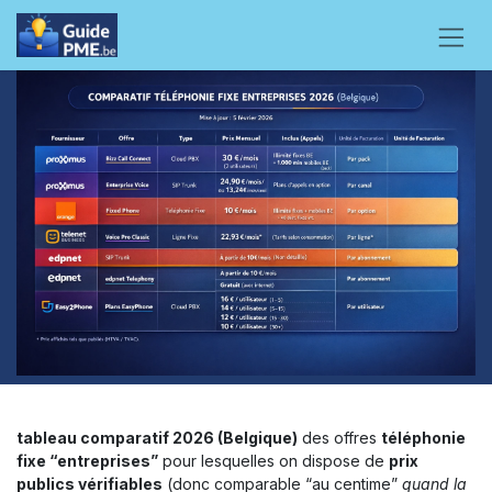
Se rendre au contenu
tableau comparatif 2026 (Belgique)
des offres
téléphonie
fixe “entreprises”
pour lesquelles on dispose de
prix
publics vérifiables
(donc comparable “au centime”
quand la