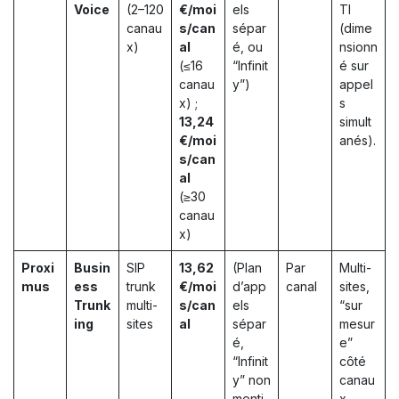
Voice
(2–120
€/moi
els
TI
canau
s/can
sépar
(dime
x)
al
é, ou
nsionn
(≤16
“Infinit
é sur
canau
y”)
appel
x) ;
s
13,24
simult
€/moi
anés).
s/can
al
(≥30
canau
x)
Proxi
Busin
SIP
13,62
(Plan
Par
Multi-
mus
ess
trunk
€/moi
d’app
canal
sites,
Trunk
multi-
s/can
els
“sur
ing
sites
al
sépar
mesur
é,
e”
“Infinit
côté
y” non
canau
menti
x.