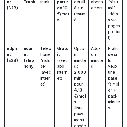
et
Trunk
trunk
partir
détaill
abonn
“résu
(B2B)
de 10
é sur
ement
mé”
€/moi
résum
(détail
s
é
s via
pages
produi
t).
edpn
edpn
Télép
Gratu
Optio
Add-
Pratiq
et
et
honie
it
n
on
ue si
(B2B)
telep
“inclu
(avec
minute
minute
tu
hony
se”
abo
s :
s
veux
(avec
intern
2.000
une
intern
et)
min
base
et)
pour
“simpl
4,13
e” +
€/moi
pack
s
minute
(liste
s.
pays
menti
onnée