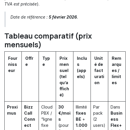
TVA est précisée
).
Date de référence :
5 février 2026
.
Tableau comparatif (prix
mensuels)
Four
Offr
Typ
Prix
Inclu
Unit
Rem
niss
e
e
men
s
é de
arqu
eur
suel
(app
fact
es /
(tel
els)
urati
limit
qu’a
on
es
ffich
é)
Proxi
Bizz
Cloud
30
Illimité
Par
Dans
mus
Call
PBX /
€/moi
fixes
pack
Busin
Conn
“ligne
s
BE
+
(2
ess
ect
fixe
(pour
1.000
users)
Flex+