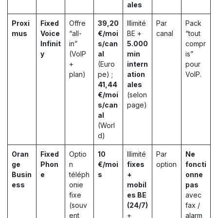
ales
Proxi
Fixed
Offre
39,20
Illimité
Par
Pack
mus
Voice
“all-
€/moi
BE +
canal
“tout
Infinit
in”
s/can
5.000
compr
y
(VoIP
al
min
is”
+
(Euro
intern
pour
plan)
pe) ;
ation
VoIP.
41,44
ales
€/moi
(selon
s/can
page)
al
(Worl
d)
Oran
Fixed
Optio
10
Illimité
Par
Ne
ge
Phon
n
€/moi
fixes
option
foncti
Busin
e
téléph
s
+
onne
ess
onie
mobil
pas
fixe
es BE
avec
(souv
(24/7)
fax /
ent
+
alarm