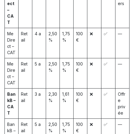
ect
ers
–
CA
T
Me
Ret
4 a
2,50
1,75
100
❌
✅
—
Dire
ail
%
%
€
ct –
CAT
Me
Ret
5 a
2,50
1,75
100
❌
✅
—
Dire
ail
%
%
€
ct –
CAT
Ban
Ret
3 a
2,30
1,61
100
❌
✅
Offr
kB –
ail
%
%
€
e
CA
priv
T
ée
Ban
Ret
5 a
2,50
1,75
100
❌
✅
—
kB –
ail
%
%
€