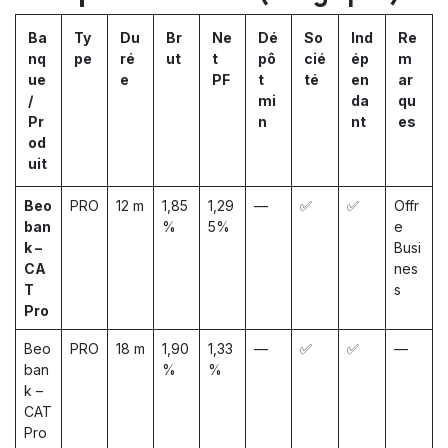
Ba
Ty
Du
Br
Ne
Dé
So
Ind
Re
nq
pe
ré
ut
t
pô
cié
ép
m
ue
e
PF
t
té
en
ar
/
mi
da
qu
Pr
n
nt
es
od
uit
Beo
PRO
12 m
1,85
1,29
—
✅
✅
Offr
ban
%
5%
e
k –
Busi
CA
nes
T
s
Pro
Beo
PRO
18 m
1,90
1,33
—
✅
✅
—
ban
%
%
k –
CAT
Pro