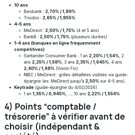
10 ans
Beobank :
2,70% / 1,89%
Triodos :
2,65% / 1,855%
4–5 ans
MeDirect :
2,50% / 1,75%
(4 et 5 ans)
BankB :
2,50% / 1,75%
(plusieurs durées)
1–4 ans (banques en ligne fréquemment
compétitives)
Santander Consumer Bank : 1 an
2,20% / 1,54%
, 2
ans
2,25% / 1,58%
, 3 ans
2,35% / 1,645%
, 4 ans
2,40% / 1,68%
(Vision Fix)
NIBC / MeDirect : grilles détaillées visibles via guide-
épargne (ex. MeDirect jusqu’à
2,50%
sur 4–5 ans).
Keytrade
(guide-épargne du 4/02/2026)
1 an
1,35% / 0,945%
, …, 10 ans
2,22% / 1,554%
4) Points “comptable /
trésorerie” à vérifier avant de
choisir (indépendant &