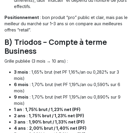
différents), taux “indicatif” et dépend du nombre de jours
effectifs.
Positionnement
: bon produit “pro” public et clair, mais pas le
meilleur du marché sur 1–3 ans si on compare aux meilleures
offres “retail”.
B)
Triodos – Compte à terme
Business
Grille publiée (3 mois → 10 ans) :
3 mois
: 1,65% brut (net PF 1,16%/an ou 0,282% sur 3
mois)
6 mois
: 1,70% brut (net PF 1,19%/an ou 0,590% sur 6
mois)
9 mois
: 1,70% brut (net PF 1,19%/an ou 0,890% sur 9
mois)
1 an
:
1,75% brut / 1,23% net (PF)
2 ans
:
1,75% brut / 1,23% net (PF)
3 ans
:
1,90% brut / 1,33% net (PF)
4 ans
:
2,00% brut / 1,40% net (PF)