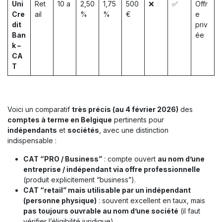
Uni
Ret
10 a
2,50
1,75
500
❌
✅
Offr
Cre
ail
%
%
€
e
dit
priv
Ban
ée
k –
CA
T
Voici un comparatif
très précis (au 4 février 2026)
des
comptes à terme en Belgique
pertinents pour
indépendants
et
sociétés
, avec une distinction
indispensable :
CAT “PRO / Business”
: compte ouvert
au nom d’une
entreprise / indépendant via offre professionnelle
(produit explicitement “business”).
CAT “retail” mais utilisable par un indépendant
(personne physique)
: souvent excellent en taux, mais
pas toujours ouvrable au nom d’une société
(il faut
vérifier l’éligibilité juridique).