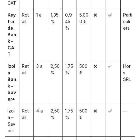
CAT
Key
Ret
1 a
1,35
0,9
5.00
❌
✅
Parti
tra
ail
%
45
0 €
culi
de
%
ers
Ban
k –
CA
T
Izol
Ret
3 a
2,50
1,75
500
❌
✅
Hor
a
ail
%
%
€
s
Ban
SRL
k –
Sav
er+
Izol
Ret
4 a
2,50
1,75
500
❌
✅
—
a –
ail
%
%
€
Sav
er+