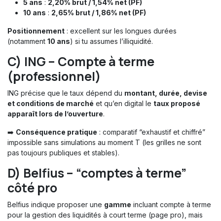
5 ans
:
2,20% brut / 1,54% net (PF)
10 ans
:
2,65% brut / 1,86% net (PF)
Positionnement
: excellent sur les longues durées
(notamment
10 ans
) si tu assumes l’illiquidité.
C)
ING – Compte à terme
(professionnel)
ING précise que le taux dépend du
montant, durée, devise
et conditions de marché
et qu’en digital le
taux proposé
apparaît lors de l’ouverture
.
➡️
Conséquence pratique
: comparatif “exhaustif et chiffré”
impossible sans simulations au moment T (les grilles ne sont
pas toujours publiques et stables).
D)
Belfius – “comptes à terme”
côté pro
Belfius indique proposer une
gamme
incluant compte à terme
pour la gestion des liquidités à court terme (page pro), mais