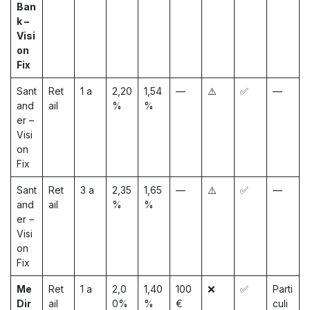
Ban
k –
Visi
on
Fix
Sant
Ret
1 a
2,20
1,54
—
⚠️
✅
—
and
ail
%
%
er –
Visi
on
Fix
Sant
Ret
3 a
2,35
1,65
—
⚠️
✅
—
and
ail
%
%
er –
Visi
on
Fix
Me
Ret
1 a
2,0
1,40
100
❌
✅
Parti
Dir
ail
0%
%
€
culi