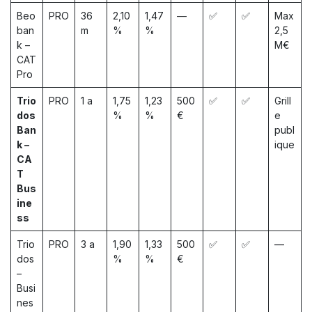
Beo
PRO
36
2,10
1,47
—
✅
✅
Max
ban
m
%
%
2,5
k –
M€
CAT
Pro
Trio
PRO
1 a
1,75
1,23
500
✅
✅
Grill
dos
%
%
€
e
Ban
publ
k –
ique
CA
T
Bus
ine
ss
Trio
PRO
3 a
1,90
1,33
500
✅
✅
—
dos
%
%
€
–
Busi
nes