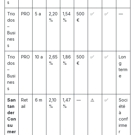
s
Trio
PRO
5 a
2,20
1,54
500
✅
✅
—
dos
%
%
€
–
Busi
nes
s
Trio
PRO
10 a
2,65
1,86
500
✅
✅
Lon
dos
%
%
€
g
–
term
Busi
e
nes
s
San
Ret
6 m
2,10
1,47
—
⚠️
✅
Soci
tan
ail
%
%
été
der
à
Con
conf
su
irme
mer
r