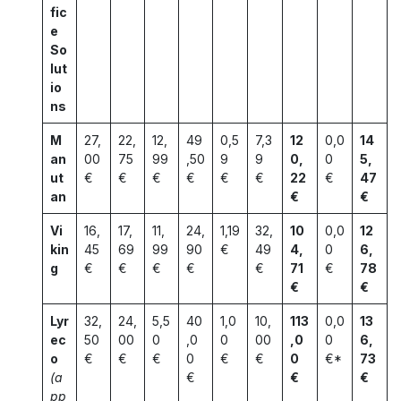
fic
e
So
lut
io
ns
M
27,
22,
12,
49
0,5
7,3
12
0,0
14
an
00
75
99
,50
9
9
0,
0
5,
ut
€
€
€
€
€
€
22
€
47
an
€
€
Vi
16,
17,
11,
24,
1,19
32,
10
0,0
12
kin
45
69
99
90
€
49
4,
0
6,
g
€
€
€
€
€
71
€
78
€
€
Lyr
32,
24,
5,5
40
1,0
10,
113
0,0
13
ec
50
00
0
,0
0
00
,0
0
6,
o
€
€
€
0
€
€
0
€*
73
(a
€
€
€
pp